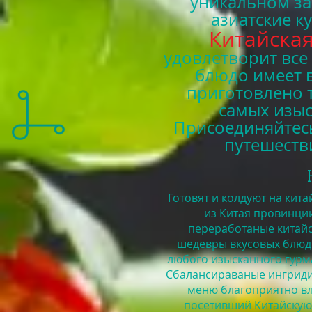
уникальном з
азиатские 
К
итайская
удовлетворит все
блюдо имеет 
приготовлено 
самых изыс
Присоединяйтес
путешеств
Готовят и колдуют на кит
из Китая провинции
переработаные китай
шедевры вкусовых блюд.
любого изысканного гурма
Сбалансираваные ингриди
меню благоприятно вл
посетивший Китайскую